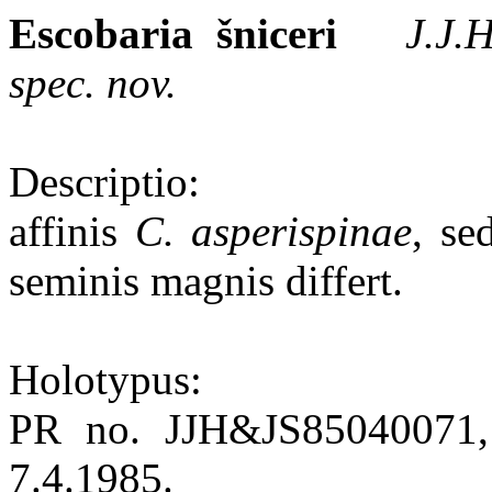
Escobaria šniceri
J.J.
spec. nov.
Descriptio:
affinis
C. asperispinae
, se
seminis magnis differt.
Holotypus:
PR no. JJH&JS85040071, l
7.4.1985.