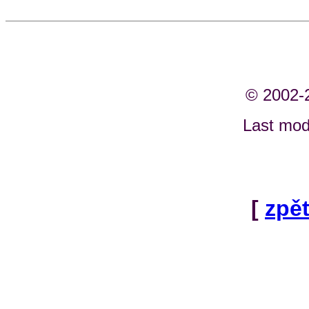
© 2002-
Last modi
[
zpě