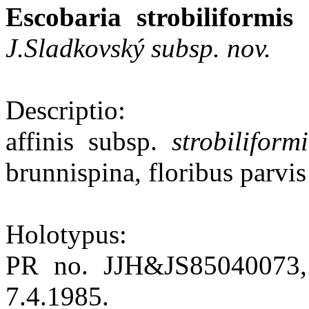
Escobaria strobiliformis 
J.Sladkovský subsp. nov.
Descriptio:
affinis subsp.
strobiliformi
brunnispina, floribus parvis
Holotypus:
PR no. JJH&JS85040073, l
7.4.1985.