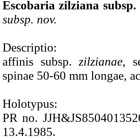
Escobaria zilziana subsp. f
subsp. nov.
Descriptio:
affinis subsp.
zilzianae
, s
spinae 50-60 mm longae, aci
Holotypus:
PR no. JJH&JS8504013520, 
13.4.1985.