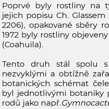
Poprvé byly rostliny na t
jejich popisu Ch. Glassem 
2206), opakované sběry rok
1972 byly rostliny objeven
(Coahuila).
Tento druh stál spolu
nezvyklými a obtížně zařad
botanických schémat čel
byl jednotlivými botaniky
rodů jako např.
Gymnocactus