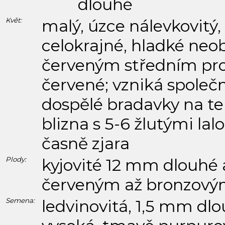
dlouhé
Květ:
malý, úzce nálevkovitý,
celokrajné, hladké neob
červeným středním pro
červené; vzniká společn
dospělé bradavky na te
blizna s 5-6 žlutými lal
časně zjara
Plody:
kyjovité 12 mm dlouhé 
červeným až bronzový
Semena:
ledvinovitá, 1,5 mm dl