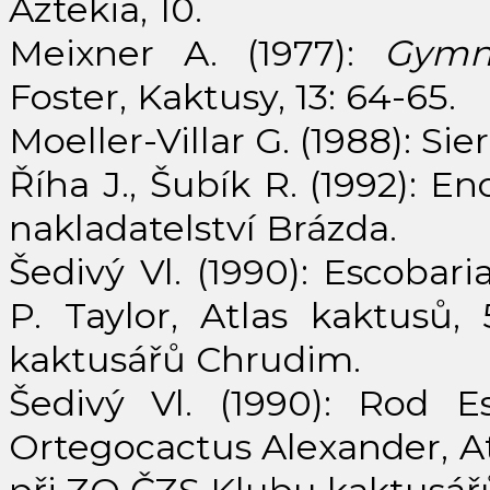
Aztekia, 10.
Meixner A. (1977):
Gymn
Foster, Kaktusy, 13: 64-65.
Moeller-Villar G. (1988): Sier
Říha J., Šubík R. (1992): 
nakladatelství Brázda.
Šedivý Vl. (1990): Escobari
P. Taylor, Atlas kaktusů
kaktusářů Chrudim.
Šedivý Vl. (1990): Rod E
Ortegocactus Alexander, At