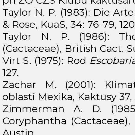
při ZO ČZS Klubu kaktusář
Taylor N. P. (1983): Die Ar
& Rose, KuaS, 34: 76-79, 120
Taylor N. P. (1986): The
(Cactaceae), British Cact. Su
Virt S. (1975): Rod
Escobari
127.
Zachar M. (2001): Klima
oblastí Mexika, Kaktusy 37, 
Zimmerman A. D. (1985
Coryphantha (Cactaceae), P
Austin.