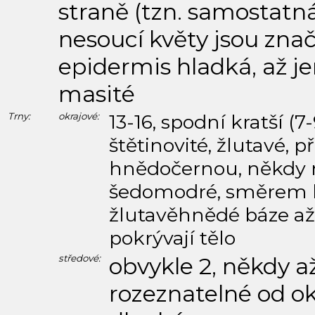
straně (tzn. samostatná 
nesoucí květy jsou značn
epidermis hladká, až 
masité
Trny:
okrajové:
13-16, spodní kratší 
štětinovité, žlutavé, 
hnědočernou, někdy n
šedomodré, směrem ke
žlutavěhnědé báze až
pokrývají tělo
středové:
obvykle 2, někdy a
rozeznatelné od ok