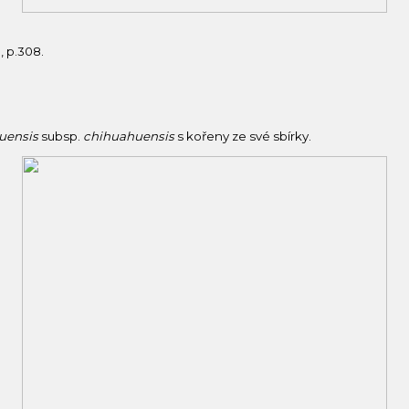
, p.308.
uensis
subsp.
chihuahuensis
s kořeny ze své sbírky.