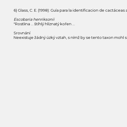
6) Glass, C. E. (1998): Guía para la identificacion de cactáce
Escobaria henriksonii
"Rostlina … štíhlý hlíznatý kořen ...
Srovnání
Neexistuje žádný úzký vztah, s nímž by se tento taxon mohl sr