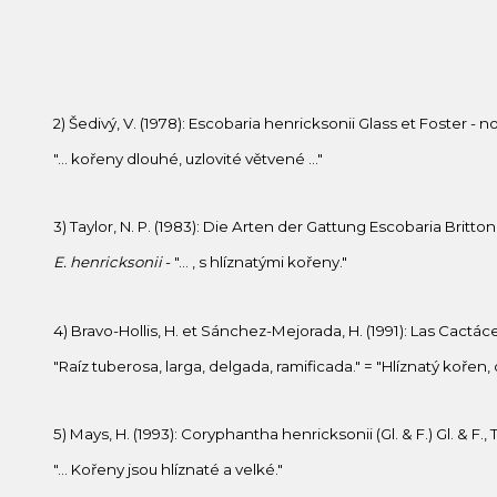
2) Šedivý, V. (1978): Escobaria henricksonii Glass et Foster - 
"… kořeny dlouhé, uzlovité větvené …"
3) Taylor, N. P. (1983): Die Arten der Gattung Escobaria Britton
E. henricksonii
- "… , s hlíznatými kořeny."
4) Bravo-Hollis, H. et Sánchez-Mejorada, H. (1991): Las Cact
"Raíz tuberosa, larga, delgada, ramificada." = "Hlíznatý kořen,
5) Mays, H. (1993): Coryphantha henricksonii (Gl. & F.) Gl. & F.,
"… Kořeny jsou hlíznaté a velké."