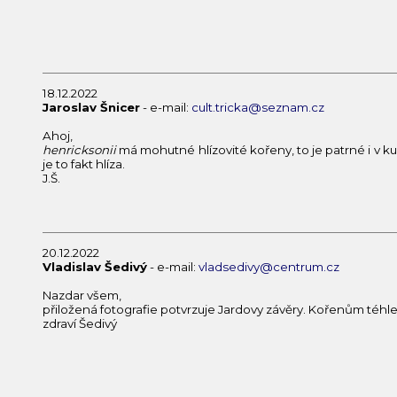
18.12.2022
Jaroslav Šnicer
- e-mail:
cult.tricka@seznam.cz
Ahoj,
henricksonii
má mohutné hlízovité kořeny, to je patrné i v kult
je to fakt hlíza.
J.Š.
20.12.2022
Vladislav Šedivý
- e-mail:
vladsedivy@centrum.cz
Nazdar všem,
přiložená fotografie potvrzuje Jardovy závěry. Kořenům téhle 
zdraví Šedivý