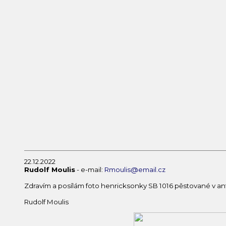
22.12.2022
Rudolf Moulis
- e-mail:
Rmoulis@email.cz
Zdravím a posílám foto henricksonky SB 1016 pěstované v antu
Rudolf Moulis