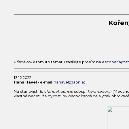
Koře
Příspěvky k tomuto tématu zasílejte prosím na
escobaria@atl
13.12.2022
Hans Havel
- e-mail:
hahavel@aon.at
Na stanovišti
E. chihuahuensis
subsp.
henricksonii
(Mecurio,
vlastně nečetl, že by rostliny
henricksonii
dělaly tak obrovské