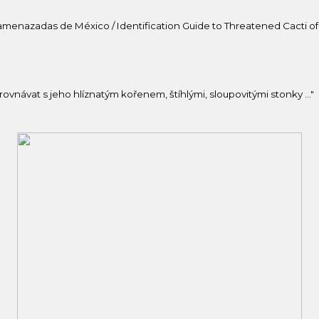
as amenazadas de México / Identification Guide to Threatened Cacti of
ovnávat s jeho hlíznatým kořenem, štíhlými, sloupovitými stonky ..."