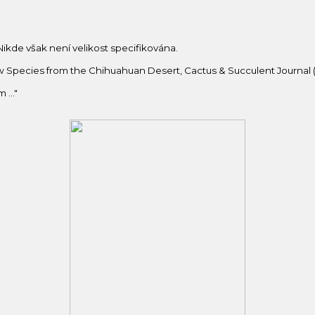
 Nikde však není velikost specifikována.
a new Species from the Chihuahuan Desert, Cactus & Succulent Journal (
m …"