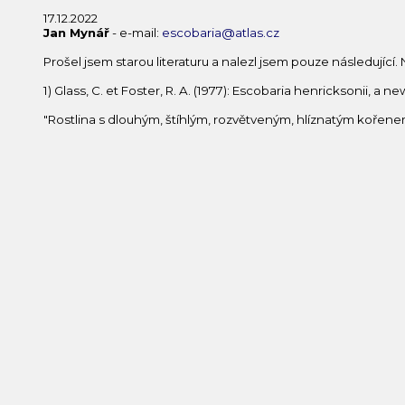
17.12.2022
Jan Mynář
- e-mail:
escobaria@atlas.cz
Prošel jsem starou literaturu a nalezl jsem pouze následující.
1) Glass, C. et Foster, R. A. (1977): Escobaria henricksonii, 
"Rostlina s dlouhým, štíhlým, rozvětveným, hlíznatým kořene