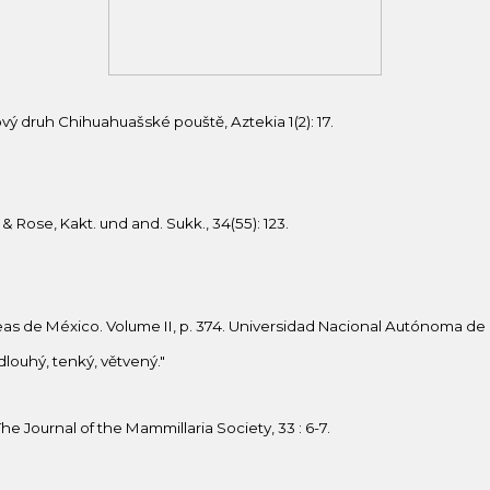
nový druh Chihuahuašské pouště, Aztekia 1(2): 17.
 & Rose, Kakt. und and. Sukk., 34(55): 123.
áceas de México. Volume II, p. 374. Universidad Nacional Autónoma de
 dlouhý, tenký, větvený."
 The Journal of the Mammillaria Society, 33 : 6-7.