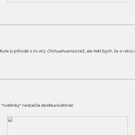
uře (v přírodě o to víc).
Chihuahuensis
též, ale řekl bych, že o něco
"rostlinky" nestačila desítka květináč