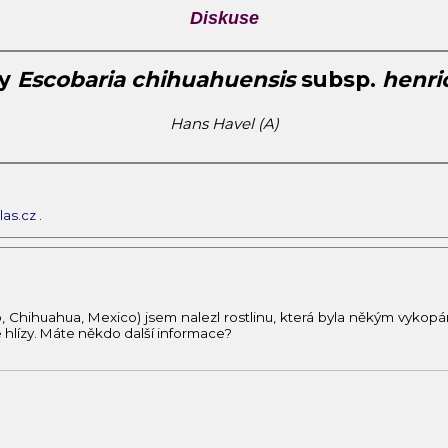
Diskuse
ny
Escobaria chihuahuensis
subsp.
henri
Hans Havel (A)
as.cz
.
 Chihuahua, Mexico) jsem nalezl rostlinu, která byla někým vykopán
 hlízy. Máte někdo další informace?