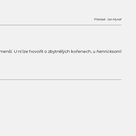
Překlad: Jan Mynář
 menší. U ní lze hovořit o zbytnělých kořenech, u
henricksonii