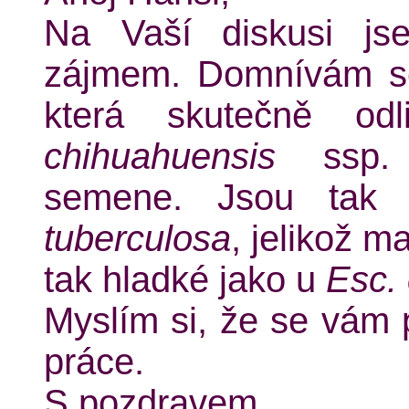
Na Vaší diskusi js
zájmem. Domnívám se,
která skutečně o
chihuahuensis
ssp
semene. Jsou ta
tuberculosa
, jelikož m
tak hladké jako u
Esc.
Myslím si, že se vám p
práce.
S pozdravem