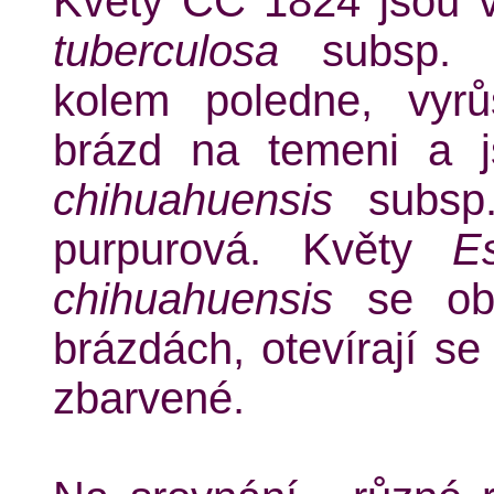
Květy CC 1824 jsou v
tuberculosa
subsp.
kolem poledne, vyrů
brázd na temeni a 
chihuahuensis
subs
purpurová. Květy
E
chihuahuensis
se obj
brázdách, otevírají se
zbarvené.