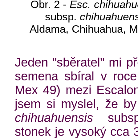
Obr. 2 -
Esc. chihuahu
subsp.
chihuahuens
Aldama, Chihuahua, M
Jeden "sběratel" mi p
semena sbíral v roce 
Mex 49) mezi Escalo
jsem si myslel, že by
chihuahuensis
subs
stonek je vysoký cca 