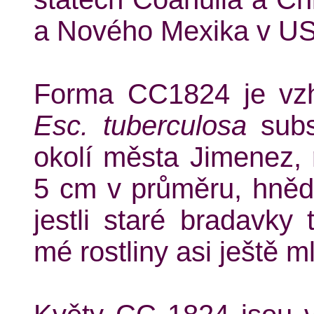
a Nového Mexika v U
Forma CC1824 je vzh
Esc. tuberculosa
sub
okolí města Jimenez, r
5 cm v průměru, hněda
jestli staré bradavky 
mé rostliny asi ještě m