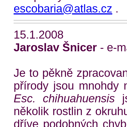
escobaria@atlas.cz
.
15.1.2008
Jaroslav Šnicer
- e-m
Je to pěkně zpracovan
přírody jsou mnohdy
Esc. chihuahuensis
js
několik rostlin z okru
dříve podobných chyb d