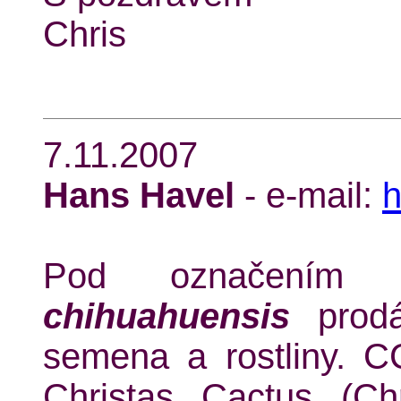
Chris
7.11.2007
Hans Havel
- e-mail:
h
Pod označení
chihuahuensis
prodá
semena a rostliny. C
Christas Cactus (Ch