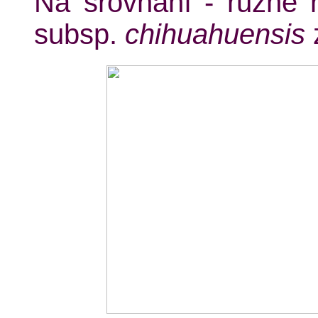
Na srovnání - různé 
subsp.
chihuahuensis
z