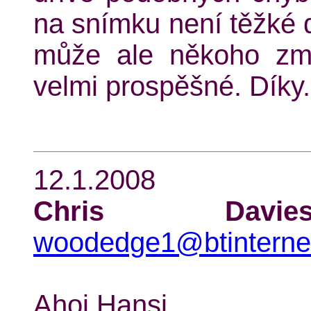
na snímku není těžké 
může ale někoho zmá
velmi prospěšné. Díky.
12.1.2008
Chris Davie
woodedge1@btinterne
Ahoj Hansi,