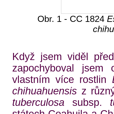
Obr. 1 - CC 1824
E
chih
Když jsem viděl před 
zapochyboval jsem o
vlastním více rostlin
chihuahuensis
z různý
tuberculosa
subsp.
státech Coahuila a C