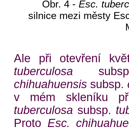
Obr. 4 -
Esc. tuber
silnice mezi městy Es
Ale při otevření kv
tuberculosa
sub
chihuahuensis
subsp.
v mém skleníku př
tuberculosa
subsp.
tu
Proto
Esc. chihuahue