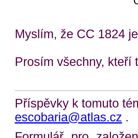
Myslím, že CC 1824 j
Prosím všechny, kteří t
Příspěvky k tomuto tém
escobaria@atlas.cz
.
Formulář pro založen